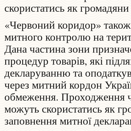
скористатись як громадяни У
«Червоний коридор» також
митного контролю на терит
Дана частина зони признач
процедур товарів, які під
декларуванню та оподатку
через митний кордон Украї
обмеження. Проходження ч
можуть скористатись як гро
заповнення митної декларац