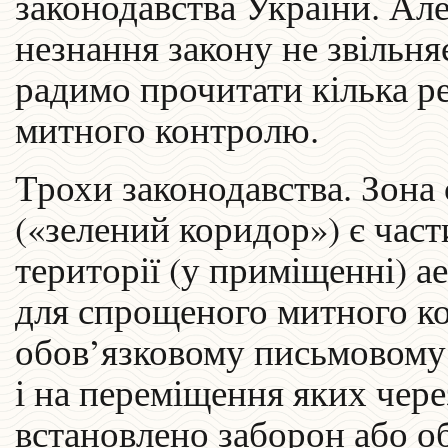
законодавства України. Ал
незнання закону не звільняє
радимо прочитати кілька р
митного контролю.
Трохи законодавства. Зон
(«зелений коридор») є час
території (у приміщенні) а
для спрощеного митного ко
обов’язковому письмовому
і на переміщення яких чер
встановлено заборон або 