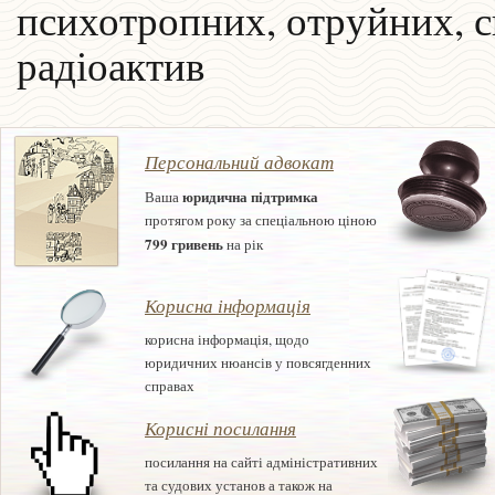
психотропних, отруйних, с
радіоактив
Персональний адвокат
юридична підтримка
Ваша
протягом року за спеціальною ціною
799 гривень
на рік
Корисна інформація
корисна інформація, щодо
юридичних нюансів у повсягденних
справах
Корисні посилання
посилання на сайті адміністративних
та судових установ а також на